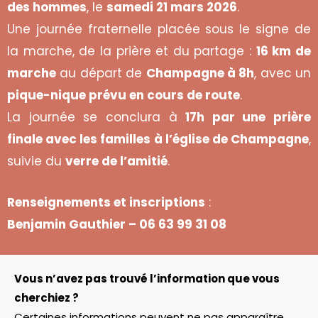
des hommes
, le
samedi 21 mars 2026
.
Une journée fraternelle placée sous le signe de
la marche, de la prière et du partage :
16 km de
marche
au départ de
Champagne à 8h
, avec un
pique-nique prévu en cours de route
.
La journée se conclura à
17h par une prière
finale avec les familles à l’église de Champagne
,
suivie du
verre de l’amitié
.
Renseignements et inscriptions
:
Benjamin Gauthier – 06 63 99 31 08
Vous n’avez pas trouvé l’information que vous
cherchiez ?
Certaines informations peuvent ne pas apparaître