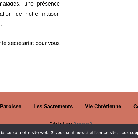
s malades, une présence
ation de notre maison
.
 le secrétariat pour vous
 Paroisse
Les Sacrements
Vie Chrétienne
C
Réalisé par
BcommB
rience sur notre site web. Si vous continuez à utiliser ce site, nous su