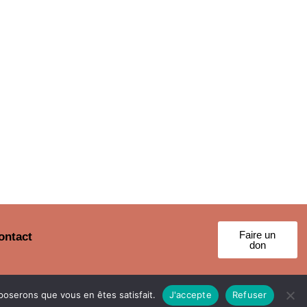
Faire un
ontact
don
Mentions légales
pposerons que vous en êtes satisfait.
J'accepte
Refuser